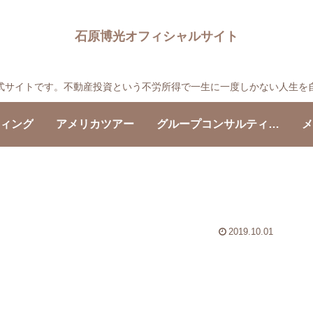
石原博光オフィシャルサイト
の公式サイトです。不動産投資という不労所得で一生に一度しかない人生を
ティング
アメリカツアー
グループコンサルティング
メ
2019.10.01