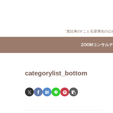
”恵比寿のI”こと石原博光
ZOOMコンサル
categorylist_bottom