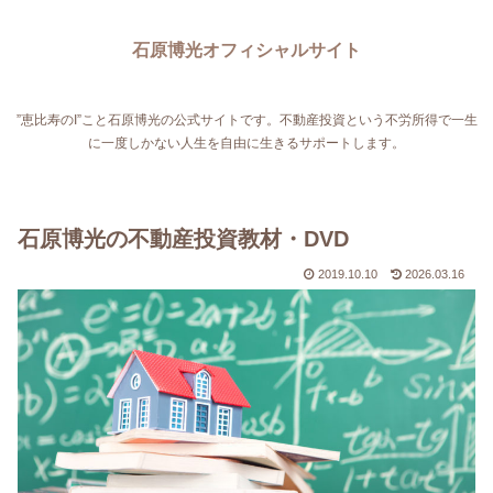
石原博光オフィシャルサイト
”恵比寿のI”こと石原博光の公式サイトです。不動産投資という不労所得で一生
に一度しかない人生を自由に生きるサポートします。
石原博光の不動産投資教材・DVD
2019.10.10
2026.03.16