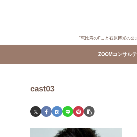
”恵比寿のI”こと石原博光
ZOOMコンサル
cast03