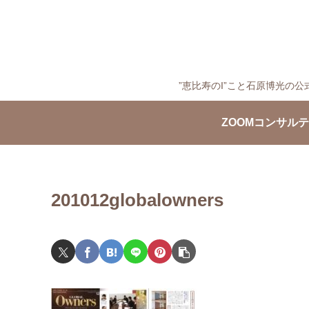
”恵比寿のI”こと石原博光
ZOOMコンサル
201012globalowners