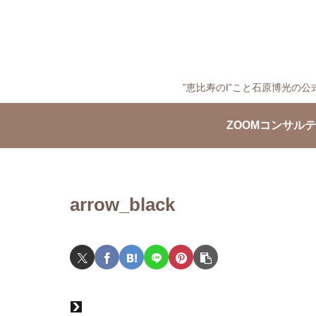
”恵比寿のI”こと石原博光
ZOOMコンサル
arrow_black