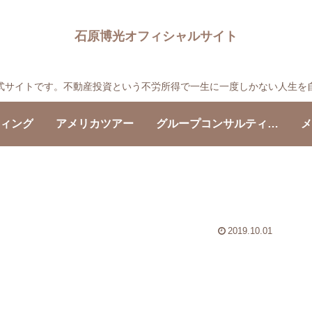
石原博光オフィシャルサイト
の公式サイトです。不動産投資という不労所得で一生に一度しかない人生を
ティング
アメリカツアー
グループコンサルティング
メ
2019.10.01